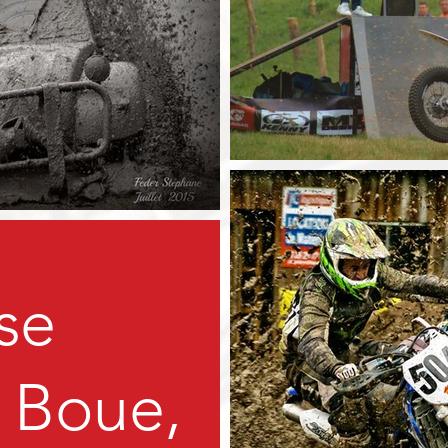
se
 Boue,